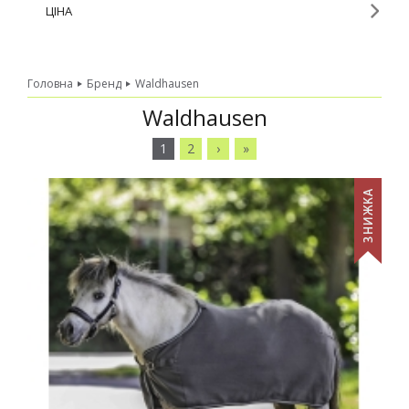
ЦІНА
Головна
»
Бренд
Waldhausen
Waldhausen
1
2
›
»