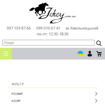
097
159 87 66
099
010 67 41
м. Хмельницький
пн-пт: 12:30-18:30
ФІЛЬТР
РОЗМІР
КОЛІР