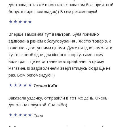
доставка, а также в посылке с заказом был приятный
бонус в виде шоколадок)) В сем рекомендую!
Вперше замовила тут вальтрап. Була приємно
здивована рівнем обслуговування , якістю товарів, а
головне - доступними цінами. Дуже вигідно замоляти
тут все необхідне для кінного спорту, саме тому
вальтрап - це не останнє моє придбання в цьому
магазині. Із задоволенням звертатимусь сюди ще не
раз. Всім рекомендую! :)
Тетяна
Київ
Заказала уздечку, отправили в тот же день. Очень
довольна покупкой. Спа сибо)
Соня