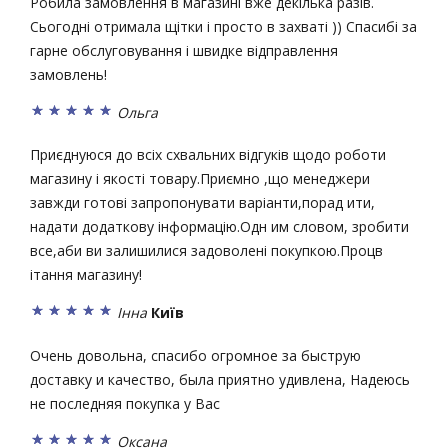
Робила замовлення в магазині вже декілька разів.
Сьогодні отримала щітки і просто в захваті )) Спасибі за
гарне обслуговування і швидке відправлення
замовлень!
Ольга
Приєднуюся до всіх схвальних відгуків щодо роботи
магазину і якості товару.Приємно ,що менеджери
завжди готові запропонувати варіанти,порад ити,
надати додаткову інформацію.Одн им словом, зробити
все,аби ви залишилися задоволені покупкою.Процв
ітання магазину!
Інна
Київ
Очень довольна, спасибо огромное за быструю
доставку и качество, была приятно удивлена, Надеюсь
не последняя покупка у Вас
Оксана