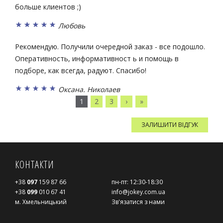
больше клиентов ;)
Любовь
Рекомендую. Получили очередной заказ - все подошло.
Оперативность, информативност ь и помощь в
подборе, как всегда, радуют. Спасибо!
Оксана. Николаев
1
2
3
›
»
ЗАЛИШИТИ ВІДГУК
КОНТАКТИ
+38
097
159 87 66
пн-пт: 12:30-18:30
+38
099
010 67 41
info@jokey.com.ua
м. Хмельницький
Зв'язатися з нами