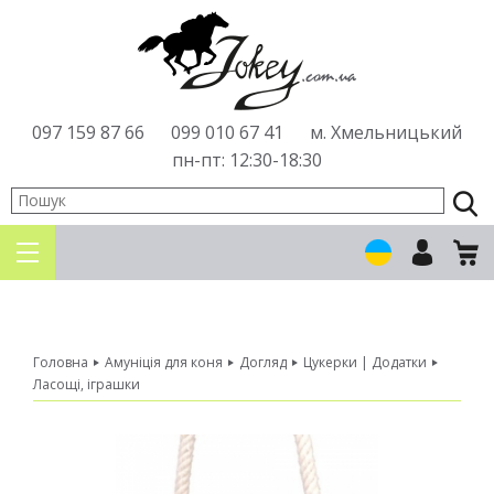
097
159 87 66
099
010 67 41
м. Хмельницький
пн-пт: 12:30-18:30
Головна
Амуніція для коня
»
»
Догляд
Цукерки | Додатки
»
Ласощі, іграшки