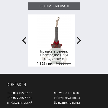
РЕКОМЕНДОВАНІ
Іграшка в денник
Морквяний
Champagne
HKM
Waldha
Артикул:
1500183
Артикул:
1,365 грн.
1,680 грн.
1,590 
КОНТАКТИ
+38
097
159 87 66
пн-пт: 12:30-18:30
+38
099
010 67 41
info@jokey.com.ua
м. Хмельницький
Зв'язатися з нами